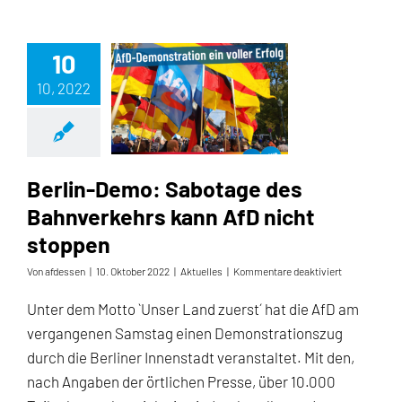
10
10, 2022
Berlin-Demo: Sabotage des Bahnverkehrs kann AfD nicht stoppen
Berlin-Demo: Sabotage des
Bahnverkehrs kann AfD nicht
stoppen
für
Von
afdessen
|
10. Oktober 2022
|
Aktuelles
|
Kommentare deaktiviert
Berlin-
Demo:
Unter dem Motto `Unser Land zuerst´ hat die AfD am
Sabotage
vergangenen Samstag einen Demonstrationszug
des
Bahnverkehr
durch die Berliner Innenstadt veranstaltet. Mit den,
kann
nach Angaben der örtlichen Presse, über 10.000
AfD
nicht