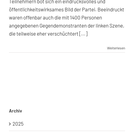
Teilnehmern bot sich ein eindrucksvolles und
stoppen
öffentlichkeitswirksames Bild der Partei. Beeindruckt
waren offenbar auch die mit 1400 Personen
angegebenen Gegendemonstranten der linken Szene,
die teilweise eher verschüchtert [...]
Weiterlesen
Archiv
2025