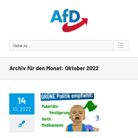
Zum
Inhalt
springen
Gehe zu ...
Archiv für den Monat:
Oktober 2022
14
10, 2022
GRÜNE Politik empfiehlt: Pubertäts-Verzögerung durch Medikamenteneinnahme