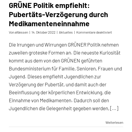
GRÜNE Politik empfiehlt:
Pubertäts-Verzögerung durch
Medikamenteneinnahme
für
Von
afdessen
|
14. Oktober 2022
|
Aktuelles
|
Kommentare deaktiviert
GRÜNE
Politik
Die Irrungen und Wirrungen GRÜNER Politik nehmen
empfiehlt:
zuweilen groteske Formen an. Die neueste Kuriosität
Pubertäts-
Verzögerung
kommt aus dem von den GRÜNEN geführten
durch
Bundesministerium für Familie, Senioren, Frauen und
Medikamente
Jugend. Dieses empfiehlt Jugendlichen zur
Verzögerung der Pubertät, und damit auch der
Beeinflussung der körperlichen Entwicklung, die
Einnahme von Medikamenten. Dadurch soll den
Jugendlichen die Gelegenheit gegeben werden, [...]
Weiterlesen