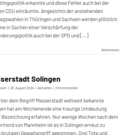
lingspolitik erkannte und diese Fehler auch bei der
en CDU einräumte. Angesichts der anstehenden
agswahlen in Thüringen und Sachsen werden plötzlich
öne in Sachen einer Verschärfung der
derungspolitik auch bei der SPD und [...]
Weiterlesen
serstadt Solingen
ssen
|
26. August 2024
|
Aktuelles
|
0 Kommentare
nter dem Begriff Messerstadt weltweit bekannte
gen hat am Wochenende eine traurige Umdeutung
r Bezeichnung erfahren. Nur wenige Wochen nach dem
rmord von Mannheim ist es in Solingen erneut zu
 brutalen Gewaltangriff gekommen. Drei Tote und