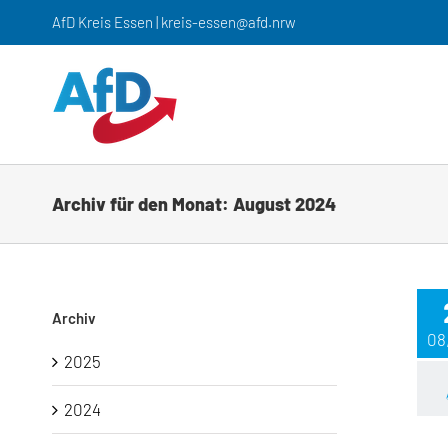
Zum
AfD Kreis Essen | kreis-essen@afd.nrw
Inhalt
springen
Archiv für den Monat:
August 2024
Archiv
08
2025
2024