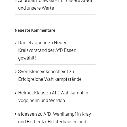
Andreas Lojewski – Für unsere Stadt
und unsere Werte
Neueste Kommentare
Daniel Jacobs
zu
Neuer
Kreisvorstand der AfD Essen
gewählt!
Sven Kleineickenscheidt
zu
Erfolgreiche Wahlkampfstände
Helmut Klaus
zu
AfD Wahlkampf in
Vogelheim und Werden
afdessen
zu
AfD-Wahlkampf in Kray
und Borbeck / Holsterhausen und