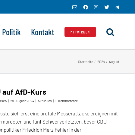
E-
Facebook
Instagram
X
Telegra
Mail
Politik
Kontakt
MITWIRKEN
Startseite
2024
August
 auf AfD-Kurs
ssen
|
29. August 2024
|
Aktuelles
|
0 Kommentare
sste sich erst eine brutale Messerattacke ereignen mit
Ermordeten und fünf Schwerverletzten, bevor CDU-
npolitiker Friedrich Merz Fehler in der