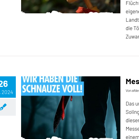
Flücht
eigen
Landt
die T
Zuwan
Mes
26
Von
afde
, 2024
Das u
Solin
diese
Messe
einem