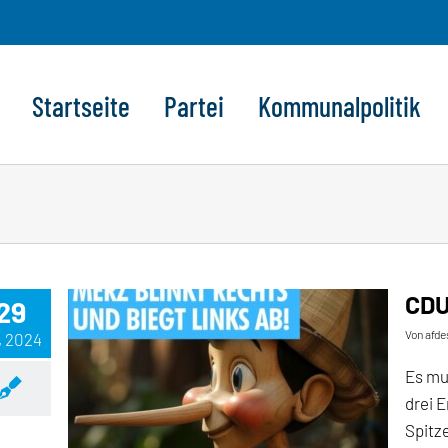
Startseite
Partei
Kommunalpolitik
CDU
29
Von
afde
, 2024
Es mu
drei 
Spitze