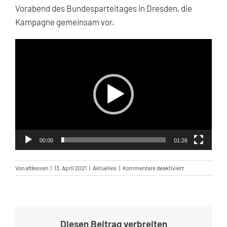
Vorabend des Bundesparteitages in Dresden, die
Kampagne gemeinsam vor.
Video-
Player
00:00
01:26
für
Von
afdessen
|
13. April 2021
|
Aktuelles
|
Kommentare deaktiviert
Deutschland.
Aber
normal.
Diesen Beitrag verbreiten