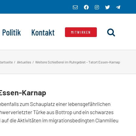
E-
Facebook
Instagram
X
Telegra
Mail
Politik
Kontakt
MITWIRKEN
tartseite
Aktuelles
Weitere Schießerei im Ruhrgebiet – Tatort Essen-Karnap
t Essen-Karnap
ebenfalls zum Schauplatz einer lebensgefährlichen
werverletzter Türke aus Bottrop und ein schwarzes
auf die Aktivitäten im migrationsbedingten Clanmilieu