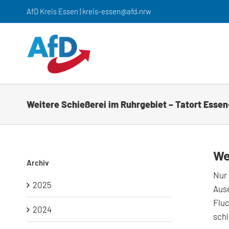
Zum
AfD Kreis Essen | kreis-essen@afd.nrw
Inhalt
springen
Weitere Schießerei im Ruhrgebiet – Tatort Esse
We
Archiv
Nur 
2025
Aus
Fluc
2024
schl