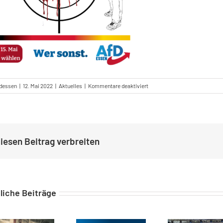
für
fdessen
|
12. Mai 2022
|
Aktuelles
|
Kommentare deaktiviert
Weitere
Schießerei
im
Ruhrgebiet
–
iesen Beitrag verbreiten
Tatort
Essen-
Karnap
liche Beiträge