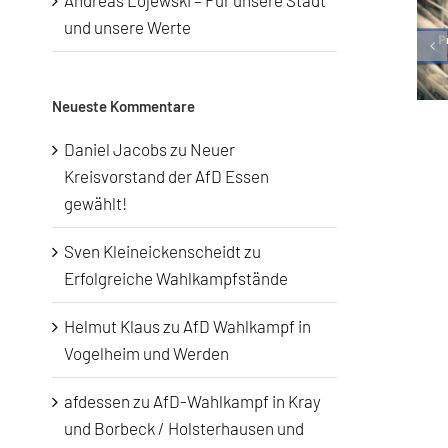
Andreas Lojewski – Für unsere Stadt
und unsere Werte
Neueste Kommentare
Daniel Jacobs
zu
Neuer
Kreisvorstand der AfD Essen
gewählt!
Sven Kleineickenscheidt
zu
Erfolgreiche Wahlkampfstände
Helmut Klaus
zu
AfD Wahlkampf in
Vogelheim und Werden
afdessen
zu
AfD-Wahlkampf in Kray
und Borbeck / Holsterhausen und