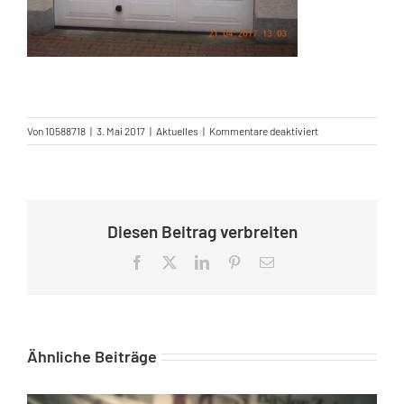
für
Von
10588718
|
3. Mai 2017
|
Aktuelles
|
Kommentare deaktiviert
Extremistischer
Anschlag
auf
Guido
Reils
Diesen Beitrag verbreiten
Wohnsitz
Facebook
X
LinkedIn
Pinterest
E-
Mail
Ähnliche Beiträge