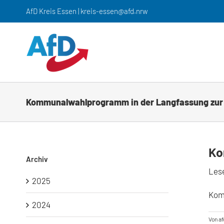
Zum
AfD Kreis Essen | kreis-essen@afd.nrw
Inhalt
springen
Kommunalwahlprogramm in der Langfassung zu
Ko
Archiv
Les
2025
Kom
2024
Von
a