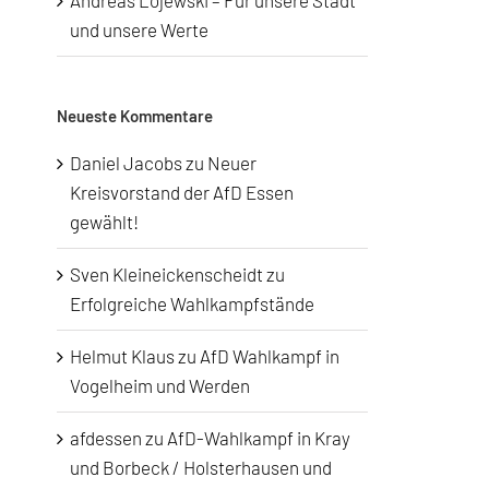
Andreas Lojewski – Für unsere Stadt
und unsere Werte
Neueste Kommentare
Daniel Jacobs
zu
Neuer
Kreisvorstand der AfD Essen
gewählt!
Sven Kleineickenscheidt
zu
Erfolgreiche Wahlkampfstände
Helmut Klaus
zu
AfD Wahlkampf in
Vogelheim und Werden
afdessen
zu
AfD-Wahlkampf in Kray
und Borbeck / Holsterhausen und