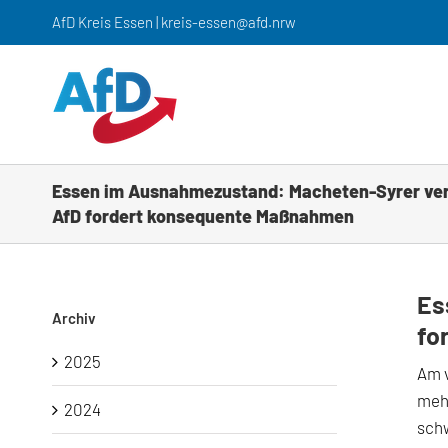
Zum
AfD Kreis Essen | kreis-essen@afd.nrw
Inhalt
springen
Essen im Ausnahmezustand: Macheten-Syrer verl
AfD fordert konsequente Maßnahmen
Es
Archiv
fo
2025
Am v
mehr
2024
schw