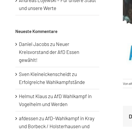
Andreas Lojewski – Für unsere Stadt
und unsere Werte
Neueste Kommentare
Daniel Jacobs
zu
Neuer
Kreisvorstand der AfD Essen
gewählt!
Sven Kleineickenscheidt
zu
Erfolgreiche Wahlkampfstände
Von
a
Helmut Klaus
zu
AfD Wahlkampf in
Vogelheim und Werden
D
afdessen
zu
AfD-Wahlkampf in Kray
und Borbeck / Holsterhausen und