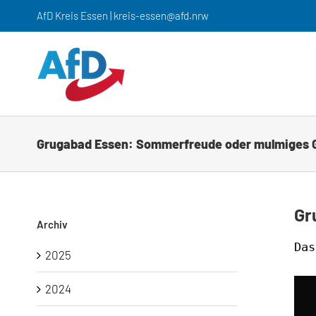
Zum
AfD Kreis Essen | kreis-essen@afd.nrw
Inhalt
springen
Grugabad Essen: Sommerfreude oder mulmiges 
Gr
Archiv
Das
2025
2024