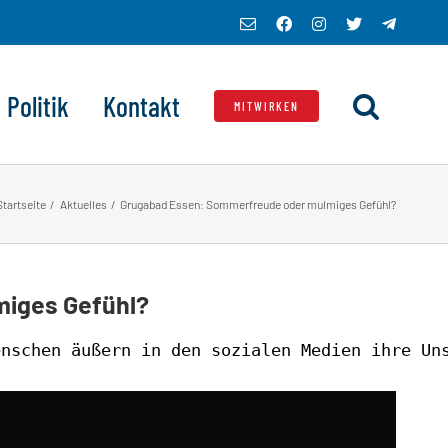
E-
Facebook
Instagram
X
Telegra
Mail
Politik
Kontakt
MITWIRKEN
Startseite
Aktuelles
Grugabad Essen: Sommerfreude oder mulmiges Gefühl?
iges Gefühl?
nschen äußern in den sozialen Medien ihre Uns