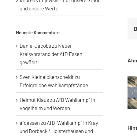
Andreas Lojewski – Für unsere Stadt
und unsere Werte
D
Neueste Kommentare
Daniel Jacobs
zu
Neuer
Kreisvorstand der AfD Essen
Ähn
gewählt!
Sven Kleineickenscheidt
zu
Erfolgreiche Wahlkampfstände
Helmut Klaus
zu
AfD Wahlkampf in
Vogelheim und Werden
afdessen
zu
AfD-Wahlkampf in Kray
Hin
und Borbeck / Holsterhausen und